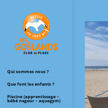
Skip
to
content
Qui sommes nous ?
Que font les enfants ?
Piscine (apprentissage –
bébé nageur – aquagym)