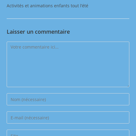
Activités et animations enfants tout l’été
Laisser un commentaire
Comment
Enter
your
name
Enter
or
your
username
email
Saisir
to