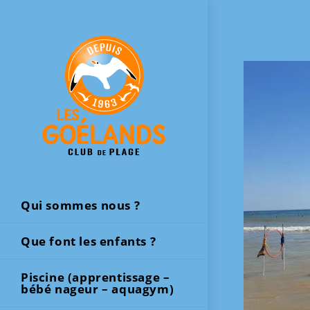
Skip
to
content
Qui sommes nous ?
Que font les enfants ?
Piscine (apprentissage –
bébé nageur – aquagym)